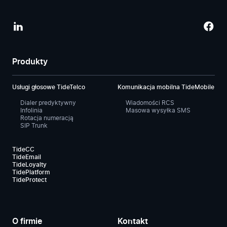
Produkty
Usługi głosowe TideTelco
Komunikacja mobilna TideMobile
Dialer predyktywny
Wiadomości RCS
Infolinia
Masowa wysyłka SMS
Rotacja numeracją
SIP Trunk
TideCC
TideEmail
TideLoyalty
TidePlatform
TideProtect
O firmie
Kontakt