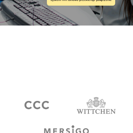
System IVR tonowo przekieruje połączenie