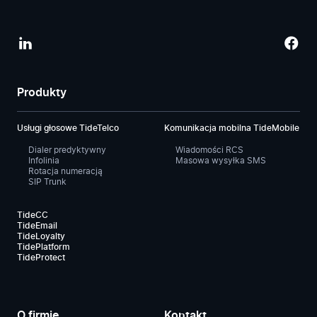
Produkty
Usługi głosowe TideTelco
Komunikacja mobilna TideMobile
Dialer predyktywny
Wiadomości RCS
Infolinia
Masowa wysyłka SMS
Rotacja numeracją
SIP Trunk
TideCC
TideEmail
TideLoyalty
TidePlatform
TideProtect
O firmie
Kontakt