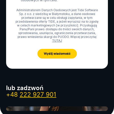
osobowych w tym celu.
Administratorem Danych Osobowych jest Tide Software
Sp. z o.o. z siedzibą w Białymstoku, a dane osobowe
przetwarzane są w celu obsługi zapytania, w tym
przedstawienia oferty TIDE, a jeżeli wyrazisz na to zgodę
w celach marketingowych [w przyszłości]. Przysługują
Panu/Pani prawo: dostępu do treści swoich danych,
sprostowania, usunięcia, ograniczenia przetwarzania,
prawo wniesienia skargi do PUODO. Więcej przeczytaj
TUTAJ
lub zadzwoń
+48
222 927 901