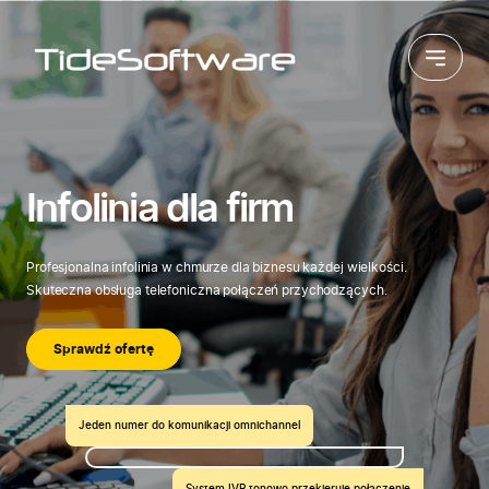
Przejdź do treści
Infolinia dla firm
Profesjonalna infolinia w chmurze dla biznesu każdej wielkości.
Skuteczna obsługa telefoniczna połączeń przychodzących.
Sprawdź ofertę
Jeden numer do komunikacji omnichannel