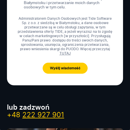
Białymstoku i przetwarzanie moich danych
osobowych w tym celu.
Administratorem Danych Osobowych jest Tide Software
Sp. z o.o. z siedzibą w Białymstoku, a dane osobowe
przetwarzane są w celu obsługi zapytania, w tym
przedstawienia oferty TIDE, a jeżeli wyrazisz na to zgodę
w celach marketingowych [w przyszłości]. Przysługują
Panu/Pani prawo: dostępu do treści swoich danych,
sprostowania, usunięcia, ograniczenia przetwarzania,
prawo wniesienia skargi do PUODO. Więcej przeczytaj
TUTAJ
lub zadzwoń
+48
222 927 901