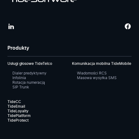
Produkty
Usługi głosowe TideTelco
Komunikacja mobilna TideMobile
Dialer predyktywny
Wiadomości RCS
Infolinia
Masowa wysyłka SMS
Rotacja numeracją
SIP Trunk
TideCC
TideEmail
TideLoyalty
TidePlatform
TideProtect