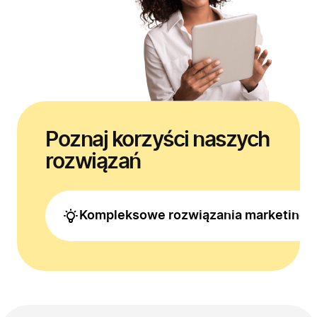
Poznaj korzyści naszych
Firma
Produkty
rozwiązań
Branże
Zastosowanie
Kompleksowe rozwiązania marketing
Bezpieczeństwo
Blog
Kontakt