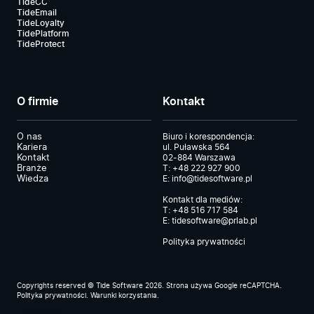
TideCC
TideEmail
TideLoyalty
TidePlatform
TideProtect
O firmie
Kontakt
O nas
Biuro i korespondencja:
Kariera
ul. Puławska 564
Kontakt
02-884 Warszawa
Branże
T:
+48 222 927 900
Wiedza
E:
info@tidesoftware.pl
Kontakt dla mediów:
T:
+48 516 717 584
E:
tidesoftware@prlab.pl
Polityka prywatności
Copyrights reserved © Tide Software 2026. Strona używa Google reCAPTCHA.
Polityka prywatności
.
Warunki korzystania
.