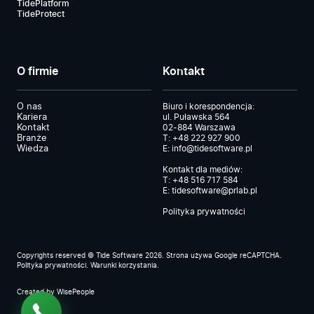
TidePlatform
TideProtect
O firmie
Kontakt
O nas
Biuro i korespondencja:
Kariera
ul. Puławska 564
Kontakt
02-884 Warszawa
Branże
T:
+48 222 927 900
Wiedza
E:
info@tidesoftware.pl
Kontakt dla mediów:
T:
+48 516 717 584
E:
tidesoftware@prlab.pl
Polityka prywatności
Copyrights reserved © Tide Software 2026. Strona używa Google reCAPTCHA.
Polityka prywatności
.
Warunki korzystania
.
Created by
WisePeople