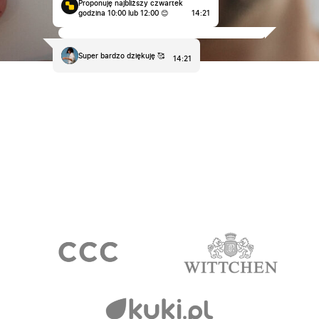
Proponuję najbliższy czwartek
godzina 10:00 lub 12:00 😊
14:21
Super bardzo dziękuję 🥰
14:21