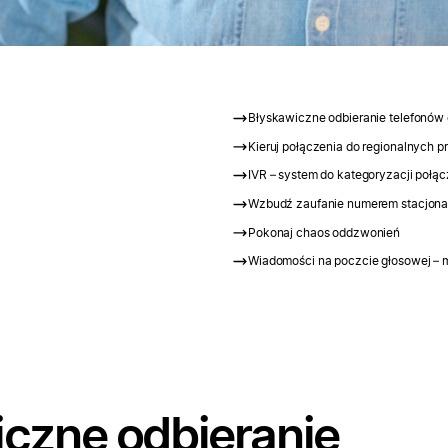
Błyskawiczne odbieranie telefonów 
Kieruj połączenia do regionalnych 
IVR – system do kategoryzacji połą
Wzbudź zaufanie numerem stacjon
Pokonaj chaos oddzwonień
Wiadomości na poczcie głosowej – m
czne odbieranie