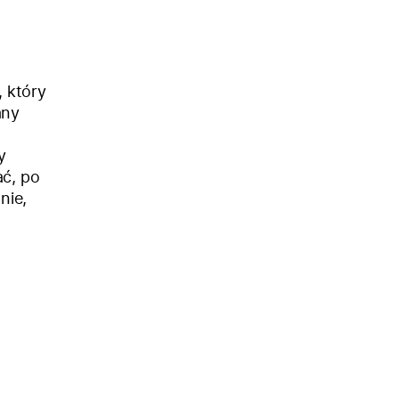
, który
any
y
ać, po
nie,