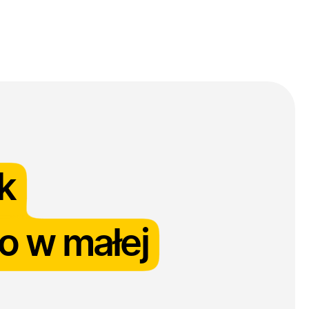
log
Kontakt
ak
ko w małej