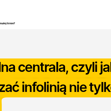
odukty
Branże
Zastosowanie
Bezpieczeństwo
B
 małej firmie?
na centrala, czyli j
ać infolinią nie tyl