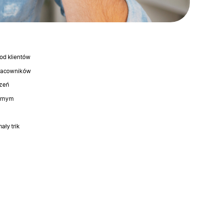
od klientów
pracowników
czeń
arnym
ały trik