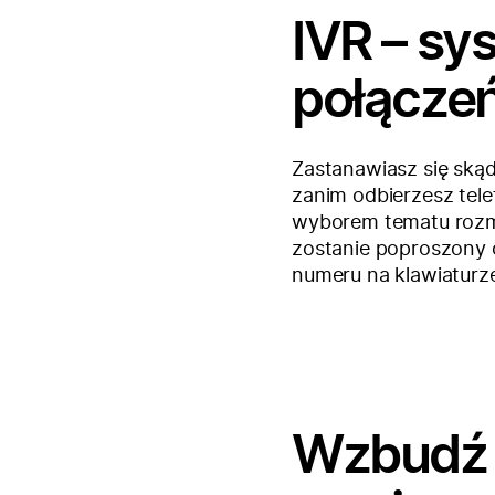
IVR – sy
połącze
Zastanawiasz się skąd
zanim odbierzesz tel
wyborem tematu rozmo
zostanie poproszony 
numeru na klawiaturze
Wzbudź 