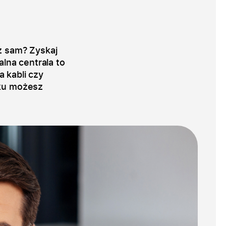
z sam? Zyskaj
alna centrala to
 kabli czy
tku możesz