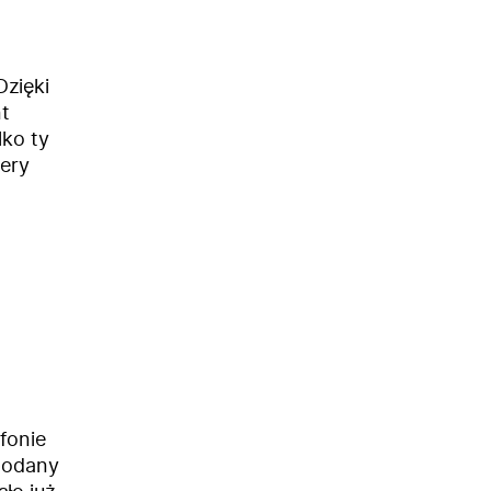
Dzięki
t
lko ty
mery
fonie
 podany