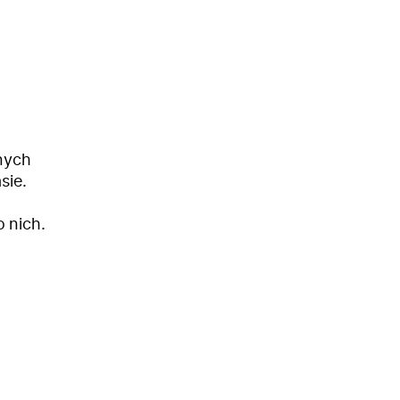
żnych
sie.
 nich.