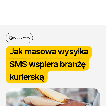
Przejdź do treści
15 lipca 2025
Jak masowa wysyłka
SMS wspiera branżę
kurierską