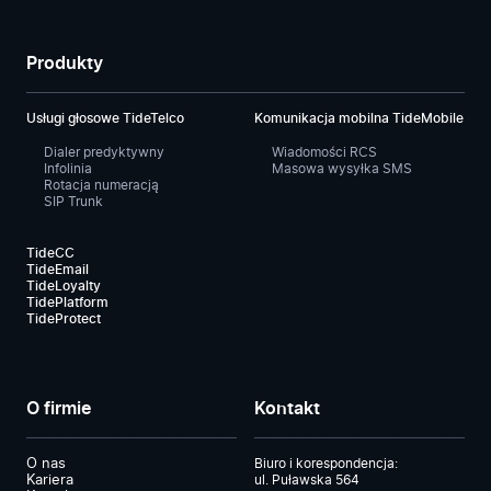
Produkty
Usługi głosowe TideTelco
Komunikacja mobilna TideMobile
Dialer predyktywny
Wiadomości RCS
Infolinia
Masowa wysyłka SMS
Rotacja numeracją
SIP Trunk
TideCC
TideEmail
TideLoyalty
TidePlatform
TideProtect
O firmie
Kontakt
O nas
Biuro i korespondencja:
Kariera
ul. Puławska 564