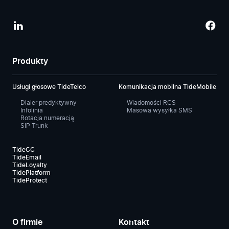
Produkty
Usługi głosowe TideTelco
Komunikacja mobilna TideMobile
Dialer predyktywny
Wiadomości RCS
Infolinia
Masowa wysyłka SMS
Rotacja numeracją
SIP Trunk
TideCC
TideEmail
TideLoyalty
TidePlatform
TideProtect
O firmie
Kontakt