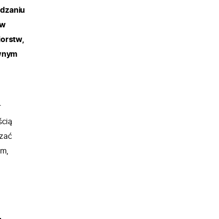
ądzaniu
yw
iorstw,
ównym
r
ścią
czać
em,