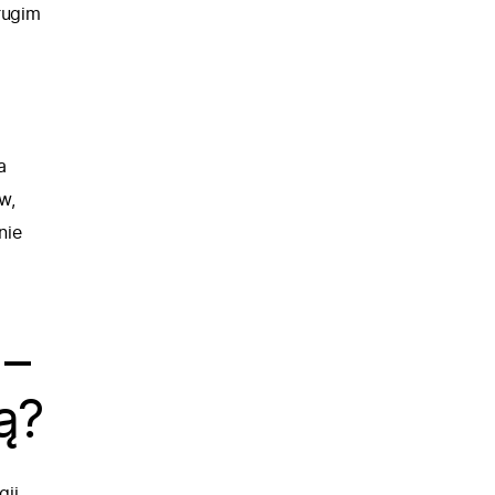
rugim
a
w,
nie
 –
ą?
gii