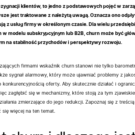
ezygnacji klientów, to jedno z podstawowych pojęć w zarz
wsze jest traktowane z należytą uwagą. Oznacza ono odpł
ują z usług firmy w określonym czasie. Dla wielu przedsięb
ch w modelu subskrypcyjnym lub B2B, churn może być gł
 na stabilność przychodów i perspektywy rozwoju.
zających firmami wskaźnik churn stanowi nie tylko baromet
 także sygnał alarmowy, który może ujawniać problemy z jako
ub konkurencyjnością oferty. Aby skutecznie działać i ograni
więc zagłębić się w mechanizmy, które stoją za tym zjawiski
iałania zmierzające do jego redukcji. Zapoznaj się z treścią
 się więcej na ten temat.