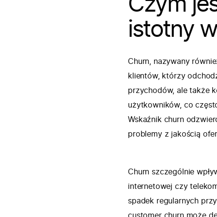
Czym jest
istotny w
Churn, nazywany również
klientów, którzy odchod
przychodów, ale także 
użytkowników, co często
Wskaźnik churn odzwier
problemy z jakością ofe
Churn szczególnie wpływ
internetowej czy telekom
spadek regularnych przy
customer churn może des