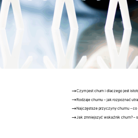
Czym jest churn i dlaczego jest isto
Rodzaje churnu – jak rozpoznać utra
Najczęstsze przyczyny churnu – co 
Jak zmniejszyć wskaźnik churn? – s