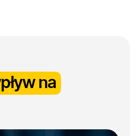
log
Kontakt
 wpływ na