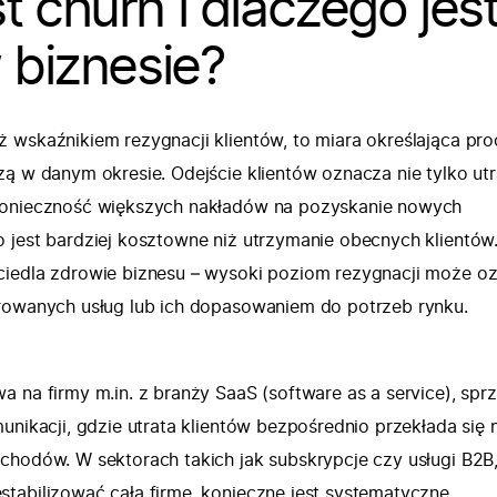
 churn i dlaczego jes
 biznesie?
 wskaźnikiem rezygnacji klientów, to miara określająca pro
zą w danym okresie. Odejście klientów oznacza nie tylko utr
konieczność większych nakładów na pozyskanie nowych
 jest bardziej kosztowne niż utrzymanie obecnych klientów
ciedla zdrowie biznesu – wysoki poziom rezygnacji może o
rowanych usług lub ich dopasowaniem do potrzeb rynku.
a na firmy m.in. z branży SaaS (software as a service), spr
unikacji, gdzie utrata klientów bezpośrednio przekłada się 
chodów. W sektorach takich jak subskrypcje czy usługi B2B
tabilizować całą firmę, konieczne jest systematyczne