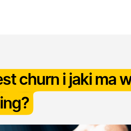
odukty
Branże
Zastosowanie
Bezpieczeństwo
B
est churn i jaki ma
ing?