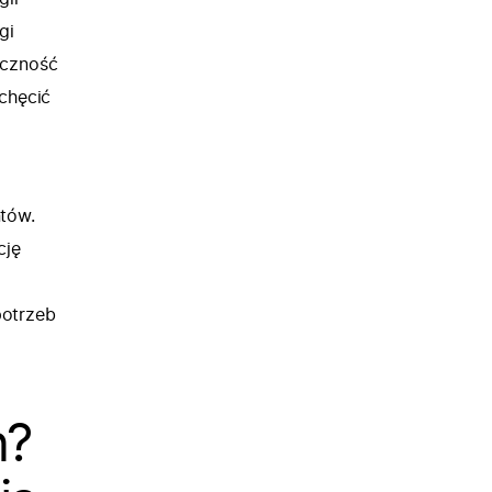
gi
eczność
chęcić
ntów.
cję
potrzeb
n?