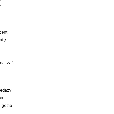
t
cent
atę
.
znaczać
zedaży
na
, gdzie