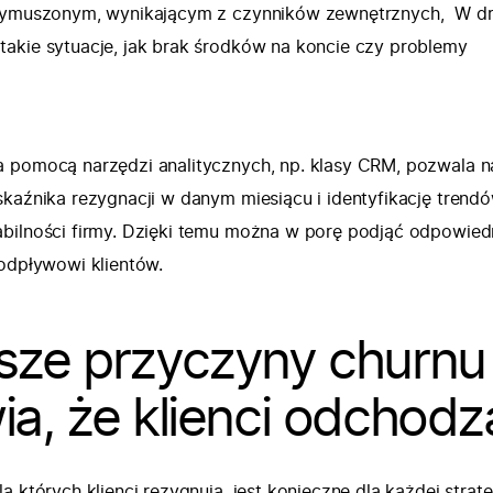
 wymuszonym, wynikającym z czynników zewnętrznych, W d
akie sytuacje, jak brak środków na koncie czy problemy
 pomocą narzędzi analitycznych, np. klasy CRM, pozwala n
skaźnika rezygnacji w danym miesiącu i identyfikację trendó
bilności firmy. Dzięki temu można w porę podjąć odpowied
 odpływowi klientów.
sze przyczyny churnu
ia, że klienci odchodz
a których klienci rezygnują, jest konieczne dla każdej strate