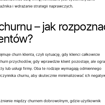
źnika i wdrażanie strategii naprawczych.
churnu – jak rozpozna
ientów?
uje churn klienta, czyli sytuację, gdy klienci całkowicie
 churn przychodów, gdy wprawdzie klient pozostaje, ale ogr
ty lub usługi firmy. Oba te rodzaje wymagają odmiennego
ółczynnika churnu, aby skutecznie minimalizować ich negaty
różnienie między churnem dobrowolnym, gdzie użytkownik