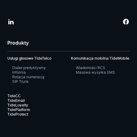
Produkty
Usługi głosowe TideTelco
Komunikacja mobilna TideMobile
Dialer predyktywny
Wiadomości RCS
Infolinia
Masowa wysyłka SMS
Rotacja numeracją
SIP Trunk
TideCC
TideEmail
TideLoyalty
TidePlatform
TideProtect