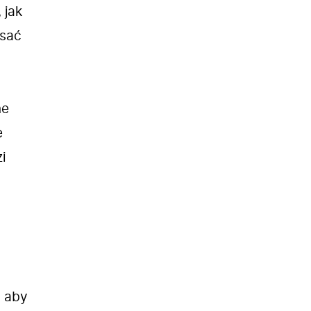
 jak
isać
ne
e
zi
, aby