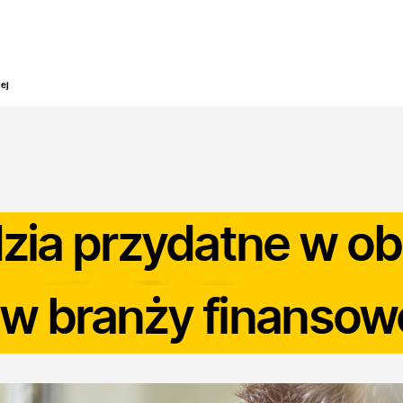
odukty
Branże
Zastosowanie
Bezpieczeństwo
B
wej
zia przydatne w ob
a w branży finansow