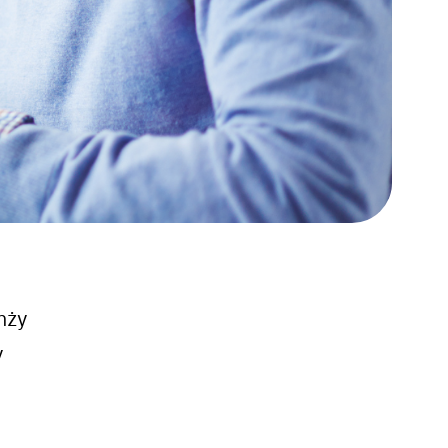
nży
y