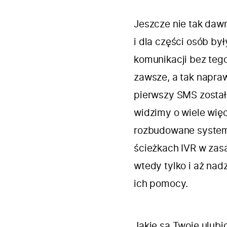
Jeszcze nie tak da
i dla części osób by
komunikacji bez tego
zawsze, a tak napraw
pierwszy SMS został
widzimy o wiele wię
rozbudowane systemy
ścieżkach IVR w zas
wtedy tylko i aż nad
ich pomocy.
Jakie są Twoje ulubi