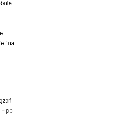
obnie
re
e i na
iązań
 – po