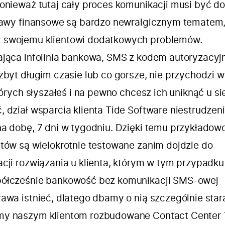
onieważ tutaj cały proces komunikacji musi być do
prawy finansowe są bardzo newralgicznym tematem,
 swojemu klientowi dodatkowych problemów.
ająca infolinia bankowa, SMS z kodem autoryzacyj
zbyt długim czasie lub co gorsze, nie przychodzi w
tórych słyszałeś i na pewno chcesz ich uniknąć u si
 dział wsparcia klienta Tide Software niestrudzen
na dobę, 7 dni w tygodniu. Dzięki temu przykładow
ntów są wielokrotnie testowane zanim dojdzie do
cji rozwiązania u klienta, którym w tym przypadku 
półcześnie bankowość bez komunikacji SMS-owej
awa istnieć, dlatego dbamy o nią szczególnie star
my naszym klientom rozbudowane
Contact Center 