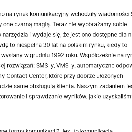
wno na rynek komunikacyjny wchodziły wiadomości
ły one czarną magią. Teraz nie wyobrażamy sobie
 narzędzia i wydaje się, że jest ono dostępne dla 
dę to niespełna 30 lat na polskim rynku, kiedy to
 wysłany w grudniu 1992 roku. Współcześnie na ry
cej rozwiązań: SMS-y, VMS-y, automatyczne odpow
 Contact Center, które przy dobrze ułożonych
adzie same obsługują klienta. Naszym zadaniem je
zorowanie i sprawdzanie wyników, jakie uzyskaliśm
one formy komunikacji? Jest to komunikacja