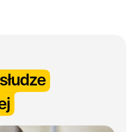
log
Kontakt
słudze
ej