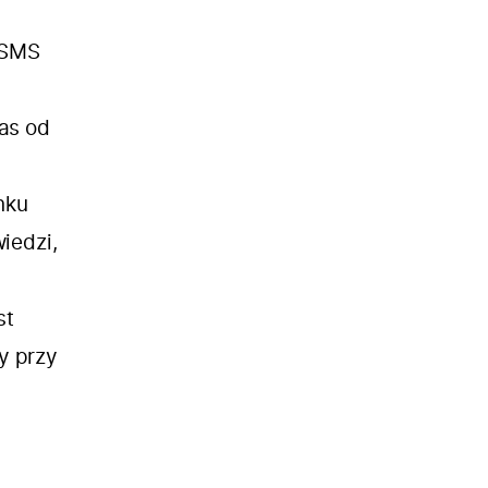
 SMS
nas od
nku
iedzi,
st
y przy