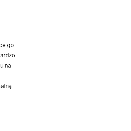
ce go
bardzo
su na
malną