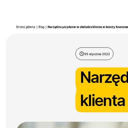
Firma
Pr
Przejdź do treści
Strona główna
Blog
Narzędzia przydatne w obsłudze klienta w branży finanso
05 stycznia 2022
Narzęd
klient