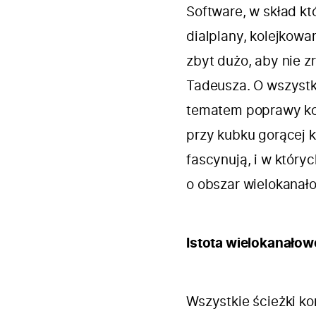
Software
, w skład k
dialplany, kolejkowan
zbyt dużo, aby nie z
Tadeusza. O wszyst
tematem poprawy kom
przy kubku gorącej k
fascynują, i w któryc
o obszar wielokanało
Istota wielokanałow
Wszystkie ścieżki k