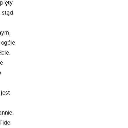
pięty
 stąd
nym,
 ogóle
ebie.
ie
o
jest
annie.
Tide