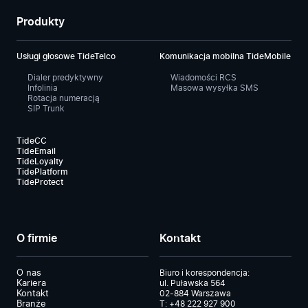
Produkty
Usługi głosowe TideTelco
Komunikacja mobilna TideMobile
Dialer predyktywny
Wiadomości RCS
Infolinia
Masowa wysyłka SMS
Rotacja numeracją
SIP Trunk
TideCC
TideEmail
TideLoyalty
TidePlatform
TideProtect
O firmie
Kontakt
O nas
Biuro i korespondencja:
Kariera
ul. Puławska 564
Kontakt
02-884 Warszawa
Branże
T:
+48 222 927 900