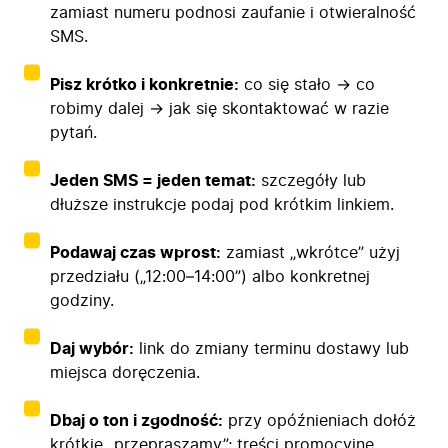
zamiast numeru podnosi zaufanie i otwieralność
SMS.
Pisz krótko i konkretnie:
co się stało → co
robimy dalej → jak się skontaktować w razie
pytań.
Jeden SMS = jeden temat:
szczegóły lub
dłuższe instrukcje podaj pod krótkim linkiem.
Podawaj czas wprost:
zamiast „wkrótce” użyj
przedziału („12:00–14:00”) albo konkretnej
godziny.
Daj wybór:
link do zmiany terminu dostawy lub
miejsca doręczenia.
Dbaj o ton i zgodność:
przy opóźnieniach dołóż
krótkie „przepraszamy”; treści promocyjne