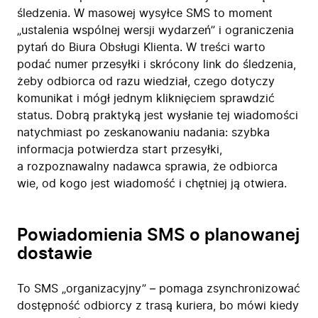
śledzenia. W masowej wysyłce SMS to moment
„ustalenia wspólnej wersji wydarzeń” i ograniczenia
pytań do Biura Obsługi Klienta. W treści warto
Firma
podać numer przesyłki i skrócony link do śledzenia,
Produkty
żeby odbiorca od razu wiedział, czego dotyczy
Branże
komunikat i mógł jednym kliknięciem sprawdzić
Zastosowanie
status. Dobrą praktyką jest wysłanie tej wiadomości
Bezpieczeństwo
natychmiast po zeskanowaniu nadania: szybka
Blog
informacja potwierdza start przesyłki,
a rozpoznawalny nadawca sprawia, że odbiorca
Kontakt
wie, od kogo jest wiadomość i chętniej ją otwiera.
Powiadomienia SMS o planowanej
dostawie
To SMS „organizacyjny” – pomaga zsynchronizować
dostępność odbiorcy z trasą kuriera, bo mówi kiedy