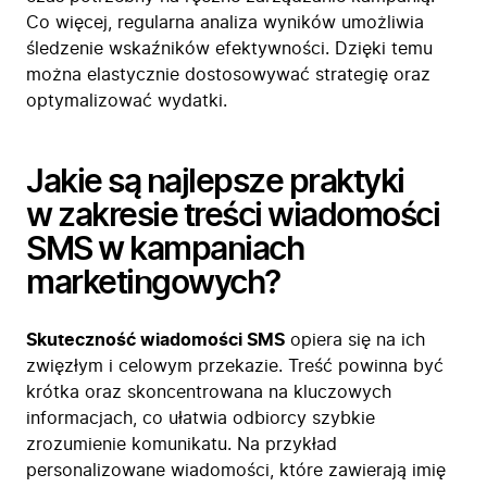
Co więcej, regularna analiza wyników umożliwia
śledzenie wskaźników efektywności. Dzięki temu
można elastycznie dostosowywać strategię oraz
optymalizować wydatki.
Jakie są najlepsze praktyki
w zakresie treści wiadomości
Firma
SMS w kampaniach
Produkty
marketingowych?
Branże
Zastosowanie
Skuteczność wiadomości SMS
opiera się na ich
Bezpieczeństwo
zwięzłym i celowym przekazie. Treść powinna być
Blog
krótka oraz skoncentrowana na kluczowych
Kontakt
informacjach, co ułatwia odbiorcy szybkie
zrozumienie komunikatu. Na przykład
personalizowane wiadomości, które zawierają imię