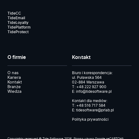
TideCC
TideEmail
TideLoyalty
TidePlatform
TideProtect
O firmie
Kontakt
O nas
Biuro i korespondencja:
Kariera
ul. Puławska 564
Kontakt
02-884 Warszawa
Branże
T:
+48 222 927 900
Wiedza
E:
info@tidesoftware.pl
Kontakt dla mediów:
T:
+48 516 717 584
E:
tidesoftware@prlab.pl
Polityka prywatności