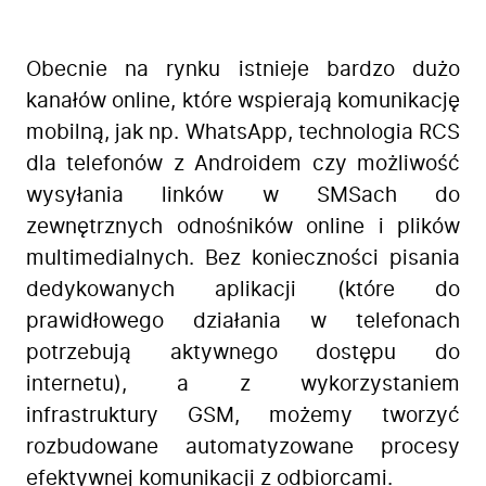
Obecnie na rynku istnieje bardzo dużo
kanałów online, które wspierają komunikację
mobilną, jak np. WhatsApp, technologia RCS
dla telefonów z Androidem czy możliwość
wysyłania linków w SMSach do
Firma
Produkty
zewnętrznych odnośników online i plików
Branże
multimedialnych. Bez konieczności pisania
Zastosowanie
dedykowanych aplikacji (które do
Bezpieczeństwo
prawidłowego działania w telefonach
Blog
potrzebują aktywnego dostępu do
Kontakt
internetu), a z wykorzystaniem
infrastruktury GSM, możemy tworzyć
rozbudowane automatyzowane procesy
efektywnej komunikacji z odbiorcami.