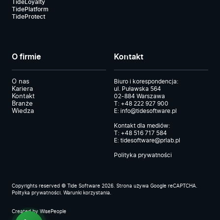
TideLoyalty
TidePlatform
TideProtect
O firmie
Kontakt
O nas
Biuro i korespondencja:
Kariera
ul. Puławska 564
Kontakt
02-884 Warszawa
Branże
T:
+48 222 927 900
Wiedza
E:
info@tidesoftware.pl
Kontakt dla mediów:
T:
+48 516 717 584
E:
tidesoftware@prlab.pl
Polityka prywatności
Copyrights reserved © Tide Software 2026. Strona używa Google reCAPTCHA.
Polityka prywatności
.
Warunki korzystania
.
Created by
WisePeople