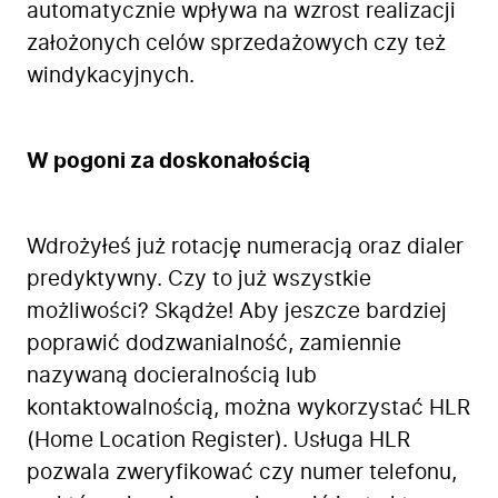
automatycznie wpływa na wzrost realizacji
założonych celów sprzedażowych czy też
windykacyjnych.
Firma
Produkty
Branże
W pogoni za doskonałością
Zastosowanie
Bezpieczeństwo
Wdrożyłeś już rotację numeracją oraz dialer
Blog
predyktywny. Czy to już wszystkie
Kontakt
możliwości? Skądże! Aby jeszcze bardziej
poprawić dodzwanialność, zamiennie
nazywaną docieralnością lub
kontaktowalnością, można wykorzystać HLR
(Home Location Register). Usługa HLR
pozwala zweryfikować czy numer telefonu,