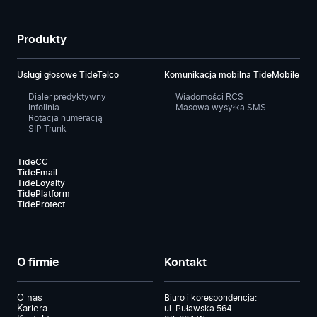
Produkty
Usługi głosowe TideTelco
Komunikacja mobilna TideMobile
Dialer predyktywny
Wiadomości RCS
Infolinia
Masowa wysyłka SMS
Rotacja numeracją
SIP Trunk
TideCC
TideEmail
TideLoyalty
TidePlatform
TideProtect
O firmie
Kontakt
O nas
Biuro i korespondencja:
Kariera
ul. Puławska 564