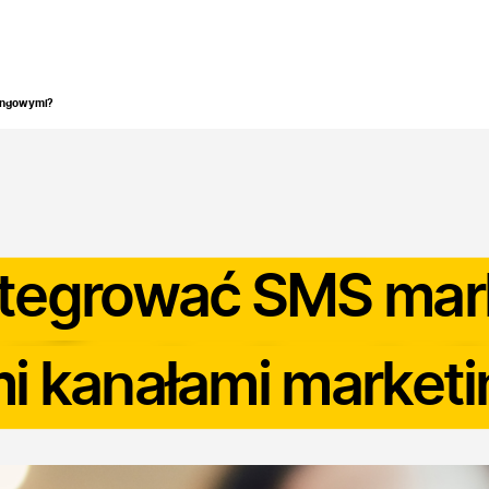
odukty
Branże
Zastosowanie
Bezpieczeństwo
B
tingowymi?
ntegrować SMS mar
mi kanałami marke