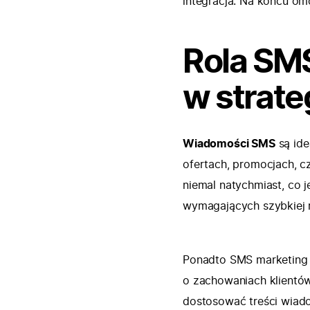
integracja. Na końcu omó
Rola SM
w strate
Wiadomości SMS
są ide
ofertach, promocjach, 
niemal natychmiast, co 
wymagających szybkiej r
Ponadto SMS marketing 
o zachowaniach klientów
dostosować treści wiado