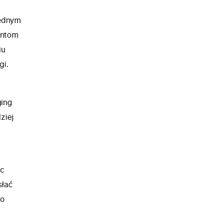
Jednym
entom
iu
gi.
ing
ziej
ąc
słać
do