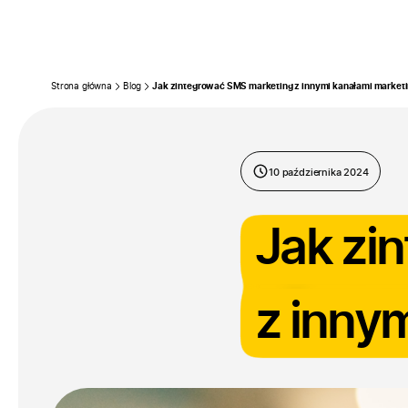
Firma
Pr
Przejdź do treści
Strona główna
Blog
Jak zintegrować SMS marketing z innymi kanałami marke
10 października 2024
Jak zi
z inny