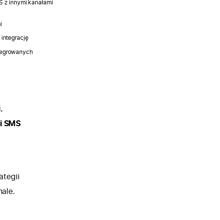
S z innymi kanałami
i
 integrację
ntegrowanych
i.
ci SMS
tegii
ale.