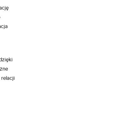
ację
o
acja
dzięki
óżne
relacji