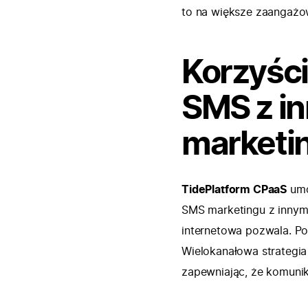
to na większe zaangażo
Korzyści
SMS z i
marketi
TidePlatform CPaaS
umo
SMS marketingu z innymi 
internetowa pozwala. Po
Wielokanałowa strategia
zapewniając, że komuni