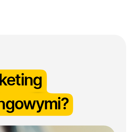
log
Kontakt
keting
tingowymi?