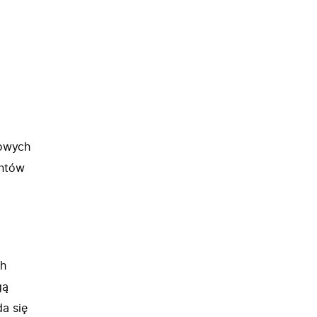
nowych
entów
ch
gą
a się