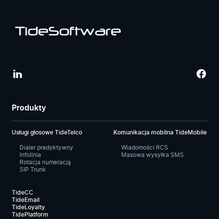
Produkty
Usługi głosowe TideTelco
Komunikacja mobilna TideMobile
Dialer predyktywny
Wiadomości RCS
Infolinia
Masowa wysyłka SMS
Rotacja numeracją
SIP Trunk
TideCC
TideEmail
TideLoyalty
TidePlatform