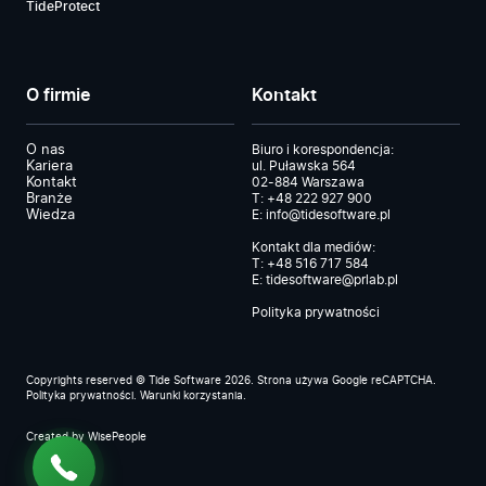
TideProtect
O firmie
Kontakt
O nas
Biuro i korespondencja:
Kariera
ul. Puławska 564
Kontakt
02-884 Warszawa
Branże
T:
+48 222 927 900
Wiedza
E:
info@tidesoftware.pl
Kontakt dla mediów:
T:
+48 516 717 584
E:
tidesoftware@prlab.pl
Polityka prywatności
Copyrights reserved © Tide Software 2026. Strona używa Google reCAPTCHA.
Polityka prywatności
.
Warunki korzystania
.
Created by
WisePeople