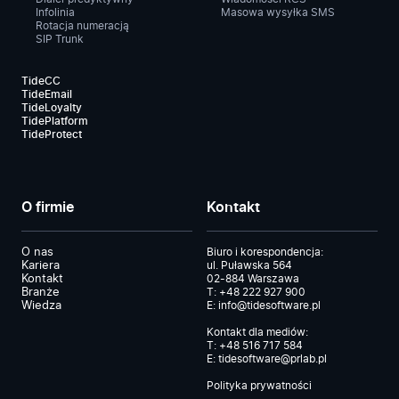
Infolinia
Masowa wysyłka SMS
Rotacja numeracją
SIP Trunk
TideCC
TideEmail
TideLoyalty
TidePlatform
TideProtect
O firmie
Kontakt
O nas
Biuro i korespondencja:
Kariera
ul. Puławska 564
Kontakt
02-884 Warszawa
Branże
T:
+48 222 927 900
Wiedza
E:
info@tidesoftware.pl
Kontakt dla mediów:
T:
+48 516 717 584
E:
tidesoftware@prlab.pl
Polityka prywatności