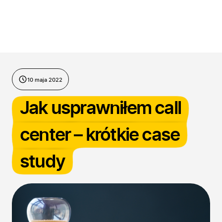
Przejdź do treści
10 maja 2022
Jak usprawniłem call
center – krótkie case
study