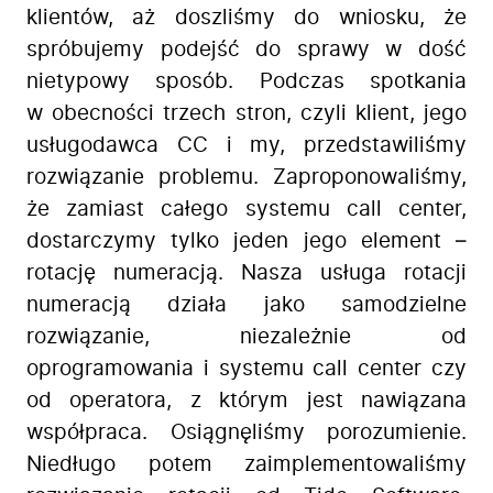
Firma
klientów, aż doszliśmy do wniosku, że
Produkty
spróbujemy podejść do sprawy w dość
Branże
nietypowy sposób. Podczas spotkania
Zastosowanie
w obecności trzech stron, czyli klient, jego
Bezpieczeństwo
usługodawca CC i my, przedstawiliśmy
Blog
rozwiązanie problemu. Zaproponowaliśmy,
Kontakt
że zamiast całego systemu call center,
dostarczymy tylko jeden jego element –
rotację numeracją. Nasza usługa rotacji
numeracją działa jako samodzielne
rozwiązanie, niezależnie od
oprogramowania i systemu call center czy
od operatora, z którym jest nawiązana
współpraca. Osiągnęliśmy porozumienie.
Niedługo potem zaimplementowaliśmy