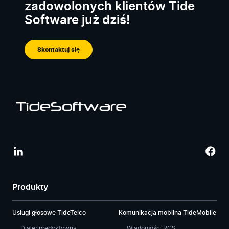
zadowolonych klientów Tide
Software już dziś!
Skontaktuj się
Produkty
Usługi głosowe TideTelco
Komunikacja mobilna TideMobile
Dialer predyktywny
Wiadomości RCS