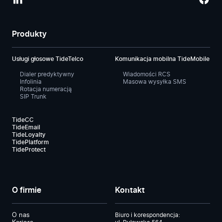
Produkty
Usługi głosowe TideTelco
Komunikacja mobilna TideMobile
Dialer predyktywny
Wiadomości RCS
Infolinia
Masowa wysyłka SMS
Rotacja numeracją
SIP Trunk
TideCC
TideEmail
TideLoyalty
TidePlatform
TideProtect
O firmie
Kontakt
O nas
Biuro i korespondencja: