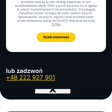
przetwarzane są w celu obsługi zapytania, w tym
przedstawienia oferty TIDE, a jeżeli wyrazisz na to zgodę
w celach marketingowych [w przyszłości]. Przysługują
Panu/Pani prawo: dostępu do treści swoich danych,
sprostowania, usunięcia, ograniczenia przetwarzania,
prawo wniesienia skargi do PUODO. Więcej przeczytaj
TUTAJ
lub zadzwoń
+48 222 927 901