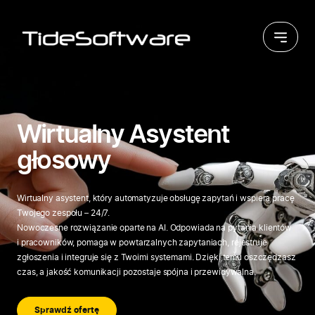
Przejdź do treści
Wirtualny Asystent
głosowy
Wirtualny asystent, który automatyzuje obsługę zapytań i wspiera pracę
Twojego zespołu – 24/7.
Nowoczesne rozwiązanie oparte na AI. Odpowiada na pytania klientów
i pracowników, pomaga w powtarzalnych zapytaniach, rejestruje
zgłoszenia i integruje się z Twoimi systemami. Dzięki temu oszczędzasz
czas, a jakość komunikacji pozostaje spójna i przewidywalna.
Sprawdź ofertę