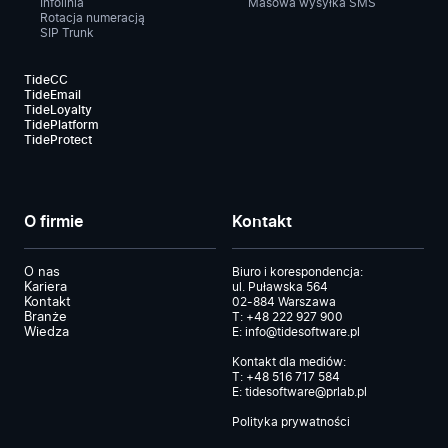
Infolinia
Masowa wysyłka SMS
Rotacja numeracją
SIP Trunk
TideCC
TideEmail
TideLoyalty
TidePlatform
TideProtect
O firmie
Kontakt
O nas
Biuro i korespondencja:
Kariera
ul. Puławska 564
Kontakt
02-884 Warszawa
Branże
T:
+48 222 927 900
Wiedza
E:
info@tidesoftware.pl
Kontakt dla mediów:
T:
+48 516 717 584
E:
tidesoftware@prlab.pl
Polityka prywatności