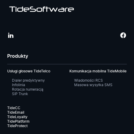
Produkty
Usługi głosowe TideTelco
Komunikacja mobilna TideMobile
Dialer predyktywny
Wiadomości RCS
Infolinia
Masowa wysyłka SMS
Rotacja numeracją
SIP Trunk
TideCC
TideEmail
TideLoyalty
TidePlatform
TideProtect