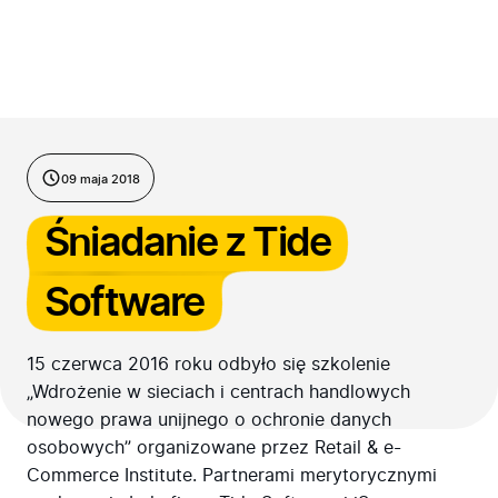
Przejdź do treści
09 maja 2018
Śniadanie z Tide
Software
15 czerwca 2016 roku odbyło się szkolenie
„Wdrożenie w sieciach i centrach handlowych
nowego prawa unijnego o ochronie danych
osobowych” organizowane przez Retail & e-
Commerce Institute. Partnerami merytorycznymi