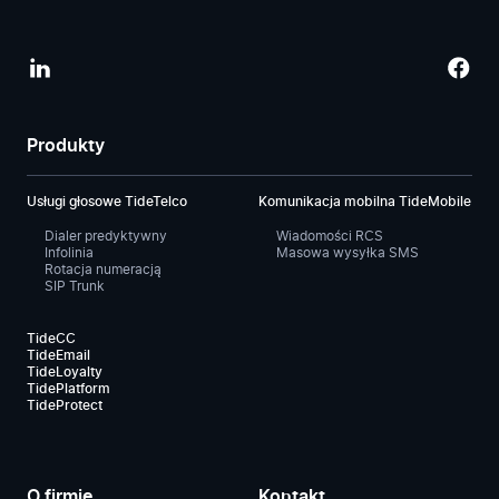
Produkty
Usługi głosowe TideTelco
Komunikacja mobilna TideMobile
Dialer predyktywny
Wiadomości RCS
Infolinia
Masowa wysyłka SMS
Rotacja numeracją
SIP Trunk
TideCC
TideEmail
TideLoyalty
TidePlatform
TideProtect
O firmie
Kontakt