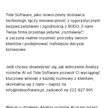
Tide Software, jako nowoczesny dostawca
technologii, łączy innowacyjność z rygorystycznym
bezpieczeństwem i zgodnością z RODO. Z nami
Twoja firma przestaje jedynie „rozmawiać”,
a zaczyna realnie rozumieć potrzeby swoich
klientów i podejmować trafniejsze decyzje
biznesowe.
Jeśli chcesz dowiedzieć się, jak wdrożenie Analizy
rozmów AI od Tide Software pozwoli Ci wyciągnąć
kluczowe wnioski z każdej rozmowy z klientem,
Firma
skontaktuj się z nami – napisz na
Produkty
info@tidesoftware.pl, zadzwoń na 222 927 901.
Branże
Zastosowanie
Bezpieczeństwo
Więcej o działaniu Analizy rozmów AI przeczytasz