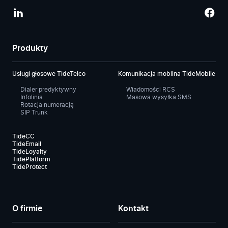
Produkty
Usługi głosowe TideTelco
Komunikacja mobilna TideMobile
Dialer predyktywny
Wiadomości RCS
Infolinia
Masowa wysyłka SMS
Rotacja numeracją
SIP Trunk
TideCC
TideEmail
TideLoyalty
TidePlatform
TideProtect
O firmie
Kontakt