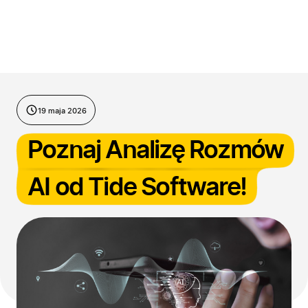
Przejdź do treści
19 maja 2026
Poznaj Analizę Rozmów
AI od Tide Software!