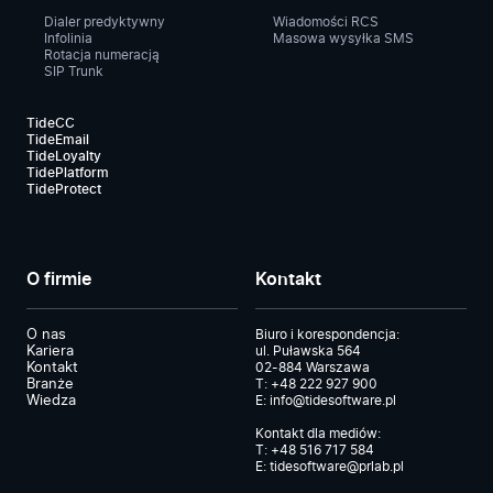
Dialer predyktywny
Wiadomości RCS
Infolinia
Masowa wysyłka SMS
Rotacja numeracją
SIP Trunk
TideCC
TideEmail
TideLoyalty
TidePlatform
TideProtect
O firmie
Kontakt
O nas
Biuro i korespondencja:
Kariera
ul. Puławska 564
Kontakt
02-884 Warszawa
Branże
T:
+48 222 927 900
Wiedza
E:
info@tidesoftware.pl
Kontakt dla mediów:
T:
+48 516 717 584
E:
tidesoftware@prlab.pl