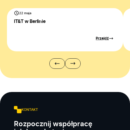
Firma
22 maja
Produkty
IT&T w Berlinie
Branże
Zastosowanie
Przejdź
Bezpieczeństwo
Blog
Kontakt
KONTAKT
Rozpocznij współpracę