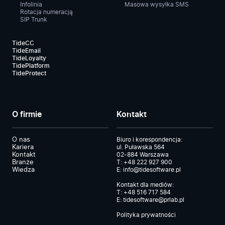
Infolinia
Masowa wysyłka SMS
Rotacja numeracją
SIP Trunk
TideCC
TideEmail
TideLoyalty
TidePlatform
TideProtect
O firmie
Kontakt
O nas
Biuro i korespondencja:
Kariera
ul. Puławska 564
Kontakt
02-884 Warszawa
Branże
T:
+48 222 927 900
Wiedza
E:
info@tidesoftware.pl
Kontakt dla mediów:
T:
+48 516 717 584
E:
tidesoftware@prlab.pl
Polityka prywatności