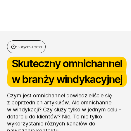
Przejdź do treści
15 stycznia 2021
Skuteczny omnichannel
w branży windykacyjnej
Czym jest omnichannel dowiedzieliście się
z poprzednich artykułów. Ale omnichannel
w windykacji? Czy służy tylko w jednym celu –
dotarciu do klientów? Nie. To nie tylko
wykorzystanie różnych kanałów do