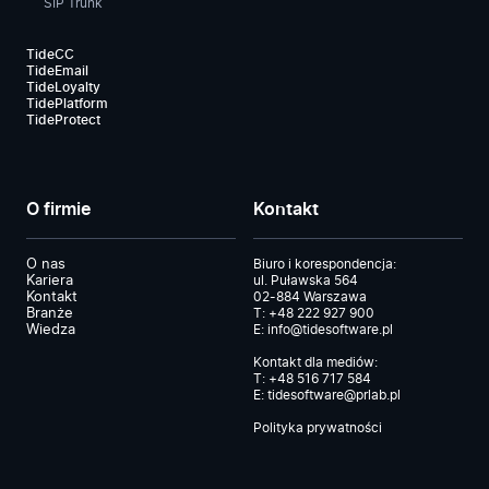
SIP Trunk
TideCC
TideEmail
TideLoyalty
TidePlatform
TideProtect
O firmie
Kontakt
O nas
Biuro i korespondencja:
Kariera
ul. Puławska 564
Kontakt
02-884 Warszawa
Branże
T:
+48 222 927 900
Wiedza
E:
info@tidesoftware.pl
Kontakt dla mediów:
T:
+48 516 717 584
E:
tidesoftware@prlab.pl
Polityka prywatności