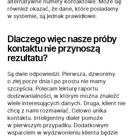
alternatywne numery kontaktowe. Może się
Produkty
również okazać, że dane, które posiadamy
Branże
w systemie, są jednak prawidłowe.
Zastosowanie
Bezpieczeństwo
Dlaczego więc nasze próby
Blog
kontaktu nie przynoszą
Kontakt
rezultatu?
Są dwie odpowiedzi. Pierwsza, dzwonimy
o złej porze dnia i po prostu nie mamy
szczęścia. Polecam lekturę
raportu
dodzwanialności
, w którym można znaleźć
wiele interesujących danych. Druga, klient nie
chcę z nami rozmawiać. Celowo unika
kontaktu. Inteligentny dialer pomoże
w pierwszym przypadku. Dodatkowym
wsparciem w wydzwonieniu klienta będzie