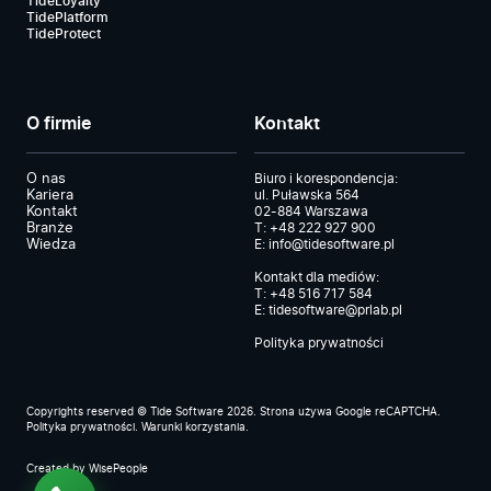
TideLoyalty
TidePlatform
TideProtect
O firmie
Kontakt
O nas
Biuro i korespondencja:
Kariera
ul. Puławska 564
Kontakt
02-884 Warszawa
Branże
T:
+48 222 927 900
Wiedza
E:
info@tidesoftware.pl
Kontakt dla mediów:
T:
+48 516 717 584
E:
tidesoftware@prlab.pl
Polityka prywatności
Copyrights reserved © Tide Software 2026. Strona używa Google reCAPTCHA.
Polityka prywatności
.
Warunki korzystania
.
Created by
WisePeople