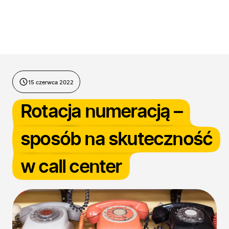
Przejdź do treści
15 czerwca 2022
Rotacja numeracją –
sposób na skuteczność
w call center