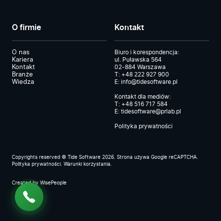
O firmie
Kontakt
O nas
Biuro i korespondencja:
Kariera
ul. Puławska 564
Kontakt
02-884 Warszawa
Branże
T:
+48 222 927 900
Wiedza
E:
info@tidesoftware.pl
Kontakt dla mediów:
T:
+48 516 717 584
E:
tidesoftware@prlab.pl
Polityka prywatności
Copyrights reserved © Tide Software 2026. Strona używa Google reCAPTCHA.
Polityka prywatności
.
Warunki korzystania
.
Created by
WisePeople