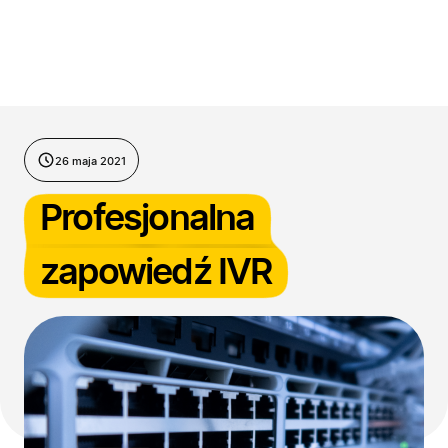
Przejdź do treści
26 maja 2021
Profesjonalna
zapowiedź IVR