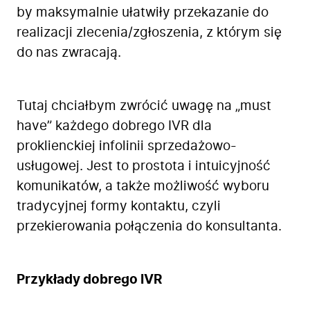
by maksymalnie ułatwiły przekazanie do
realizacji zlecenia/zgłoszenia, z którym się
do nas zwracają.
Firma
Tutaj chciałbym zwrócić uwagę na „must
Produkty
have” każdego dobrego IVR dla
Branże
proklienckiej infolinii sprzedażowo-
Zastosowanie
usługowej. Jest to prostota i intuicyjność
Bezpieczeństwo
komunikatów, a także możliwość wyboru
Blog
tradycyjnej formy kontaktu, czyli
Kontakt
przekierowania połączenia do konsultanta.
Przykłady dobrego IVR