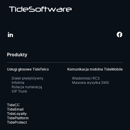
Produkty
Usługi głosowe TideTelco
Komunikacja mobilna TideMobile
Dialer predyktywny
Wiadomości RCS
Infolinia
Masowa wysyłka SMS
Rotacja numeracją
SIP Trunk
TideCC
TideEmail
TideLoyalty
TidePlatform
TideProtect