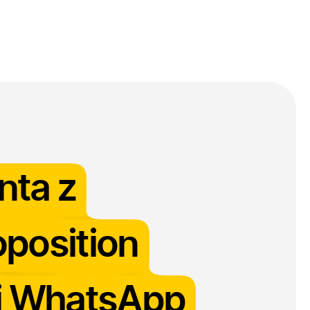
log
Kontakt
nta z
position
ci WhatsApp