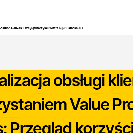
odukty
Branże
Zastosowanie
Bezpieczeństwo
B
position Canvas: Przegląd korzyści WhatsApp Business API
izacja obsługi klie
ystaniem Value Pro
: Przegląd korzyś