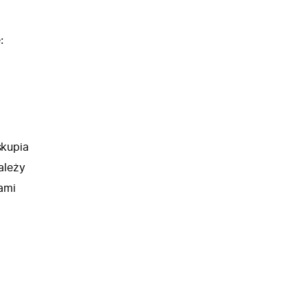
:
skupia
ależy
ami