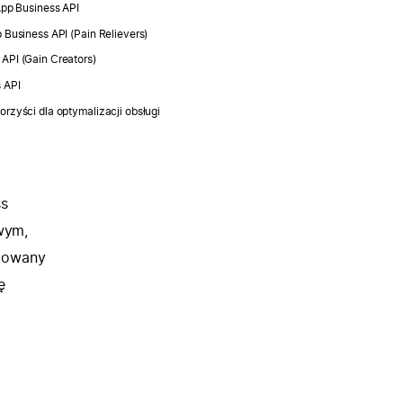
App Business API
Business API (Pain Relievers)
API (Gain Creators)
 API
rzyści dla optymalizacji obsługi
ss
wym,
yzowany
ę