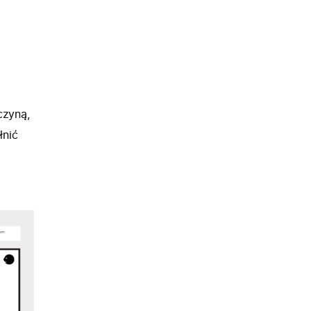
a
czyną,
łnić