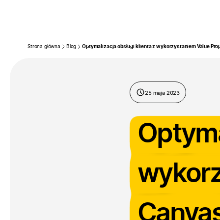
Firma
Pr
Przejdź do treści
Strona główna
Blog
Optymalizacja obsługi klienta z wykorzystaniem Value Pro
25 maja 2023
Optymal
wykorz
Canvas